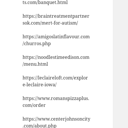
ts.com/banquet.html
https://braintreatmentpartner
sok.com/mert-for-autism/
https://amigoslatinflavour.com
/churros.php
https://noodlestimeedison.com
/menu.html
https://leclaireloft.com/explor
e-leclaire-iowa/
https://www.romanspizzaplus.
com/order
https://www.centerjohnsoncity
.com/about.php