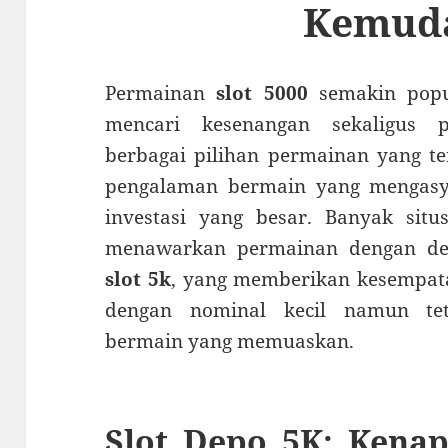
Kemud
Permainan
slot 5000
semakin popu
mencari kesenangan sekaligus 
berbagai pilihan permainan yang te
pengalaman bermain yang mengasy
investasi yang besar. Banyak sit
menawarkan permainan dengan depo
slot 5k
, yang memberikan kesempat
dengan nominal kecil namun te
bermain yang memuaskan.
Slot Depo 5K: Kena