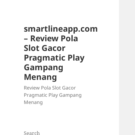
smartlineapp.com
– Review Pola
Slot Gacor
Pragmatic Play
Gampang
Menang
Review Pola Slot Gacor
Pragmatic Play Gampang
Menang
Search