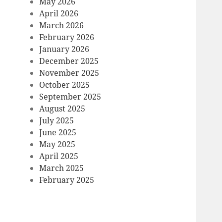
May 2026
April 2026
March 2026
February 2026
January 2026
December 2025
November 2025
October 2025
September 2025
August 2025
July 2025
June 2025
May 2025
April 2025
March 2025
February 2025