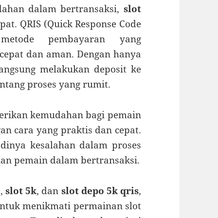
dahan dalam bertransaksi,
slot
pat. QRIS (Quick Response Code
 metode pembayaran yang
 cepat dan aman. Dengan hanya
angsung melakukan deposit ke
ntang proses yang rumit.
rikan kemudahan bagi pemain
an cara yang praktis dan cepat.
jadinya kesalahan dalam proses
an pemain dalam bertransaksi.
0
,
slot 5k
, dan
slot depo 5k qris
,
untuk menikmati permainan slot