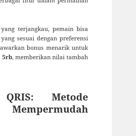
rbagai fitur dalam permainan
 yang terjangkau, pemain bisa
 yang sesuai dengan preferensi
nawarkan bonus menarik untuk
t 5rb
, memberikan nilai tambah
QRIS: Metode
g Mempermudah