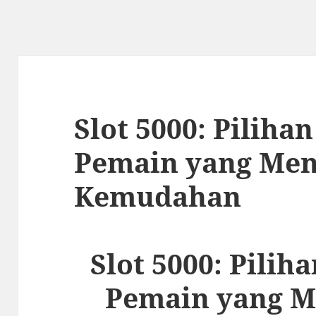
Slot 5000: Piliha
Pemain yang Men
Kemudahan
Slot 5000: Pilih
Pemain yang M