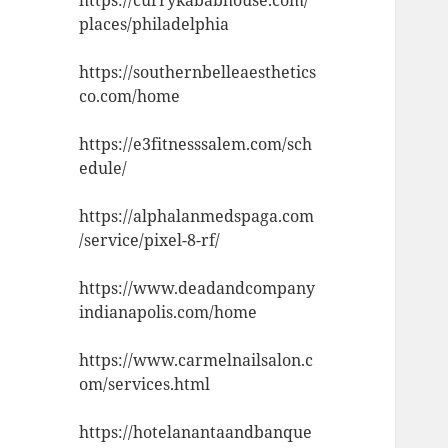
https://currykababhouse.com/
places/philadelphia
https://southernbelleaesthetics
co.com/home
https://e3fitnesssalem.com/sch
edule/
https://alphalanmedspaga.com
/service/pixel-8-rf/
https://www.deadandcompany
indianapolis.com/home
https://www.carmelnailsalon.c
om/services.html
https://hotelanantaandbanque