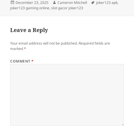
Posted
Author
Tags
December 23, 2025
Cameron Mitchell
joker123 apk
,
on
joker123 gaming online
,
slot gacor joker123
Leave a Reply
Your email address will not be published.
Required fields are
marked
*
COMMENT
*