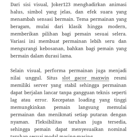
Dari sisi visual, Joker123 menghadirkan animasi
halus, simbol yang jelas, dan efek suara yang
menambah sensasi bermain. Tema permainan yang
beragam, mulai dari klasik hingga modern,
memberikan pilihan bagi pemain sesuai selera.
Variasi ini membuat permainan lebih seru dan
mengurangi kebosanan, bahkan bagi pemain yang
bermain dalam durasi lama.
Selain visual, performa permainan juga menjadi
nilai unggul. Situs
slot gacor maxwin
resmi
memiliki server yang stabil sehingga permainan
dapat berjalan lancar tanpa gangguan teknis seperti
lag atau error. Kecepatan loading yang tinggi
memungkinkan pemain langsung memulai
permainan dan menikmati setiap putaran dengan
nyaman. Fleksibilitas taruhan juga tersedia,
sehingga pemain dapat menyesuaikan nominal
taruhan sesuai modal masing-masing.