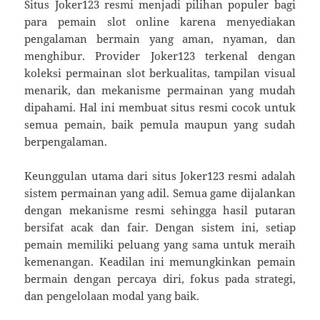
Situs Joker123 resmi menjadi pilihan populer bagi
para pemain slot online karena menyediakan
pengalaman bermain yang aman, nyaman, dan
menghibur. Provider Joker123 terkenal dengan
koleksi permainan slot berkualitas, tampilan visual
menarik, dan mekanisme permainan yang mudah
dipahami. Hal ini membuat situs resmi cocok untuk
semua pemain, baik pemula maupun yang sudah
berpengalaman.
Keunggulan utama dari situs Joker123 resmi adalah
sistem permainan yang adil. Semua game dijalankan
dengan mekanisme resmi sehingga hasil putaran
bersifat acak dan fair. Dengan sistem ini, setiap
pemain memiliki peluang yang sama untuk meraih
kemenangan. Keadilan ini memungkinkan pemain
bermain dengan percaya diri, fokus pada strategi,
dan pengelolaan modal yang baik.