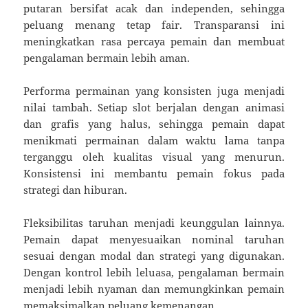
putaran bersifat acak dan independen, sehingga
peluang menang tetap fair. Transparansi ini
meningkatkan rasa percaya pemain dan membuat
pengalaman bermain lebih aman.
Performa permainan yang konsisten juga menjadi
nilai tambah. Setiap slot berjalan dengan animasi
dan grafis yang halus, sehingga pemain dapat
menikmati permainan dalam waktu lama tanpa
terganggu oleh kualitas visual yang menurun.
Konsistensi ini membantu pemain fokus pada
strategi dan hiburan.
Fleksibilitas taruhan menjadi keunggulan lainnya.
Pemain dapat menyesuaikan nominal taruhan
sesuai dengan modal dan strategi yang digunakan.
Dengan kontrol lebih leluasa, pengalaman bermain
menjadi lebih nyaman dan memungkinkan pemain
memaksimalkan peluang kemenangan.