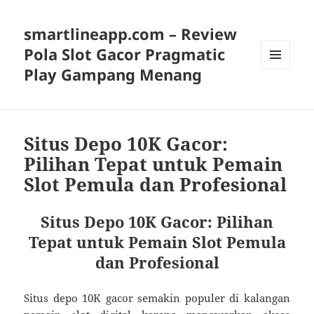
smartlineapp.com – Review
Pola Slot Gacor Pragmatic
Play Gampang Menang
MENU
AND
WIDGETS
Situs Depo 10K Gacor:
Pilihan Tepat untuk Pemain
Slot Pemula dan Profesional
Situs Depo 10K Gacor: Pilihan
Tepat untuk Pemain Slot Pemula
dan Profesional
Situs depo 10K gacor semakin populer di kalangan