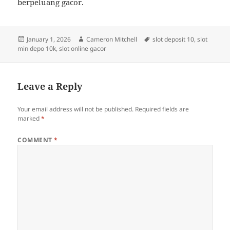
berpeluang gacor.
Posted
Author
Tags
January 1, 2026
Cameron Mitchell
slot deposit 10
,
slot
on
min depo 10k
,
slot online gacor
Leave a Reply
Your email address will not be published.
Required fields are
marked
*
COMMENT
*