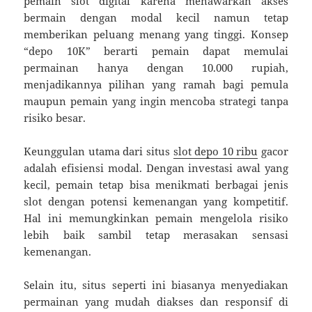
pemain slot digital karena menawarkan akses
bermain dengan modal kecil namun tetap
memberikan peluang menang yang tinggi. Konsep
“depo 10K” berarti pemain dapat memulai
permainan hanya dengan 10.000 rupiah,
menjadikannya pilihan yang ramah bagi pemula
maupun pemain yang ingin mencoba strategi tanpa
risiko besar.
Keunggulan utama dari situs
slot depo 10 ribu
gacor
adalah efisiensi modal. Dengan investasi awal yang
kecil, pemain tetap bisa menikmati berbagai jenis
slot dengan potensi kemenangan yang kompetitif.
Hal ini memungkinkan pemain mengelola risiko
lebih baik sambil tetap merasakan sensasi
kemenangan.
Selain itu, situs seperti ini biasanya menyediakan
permainan yang mudah diakses dan responsif di