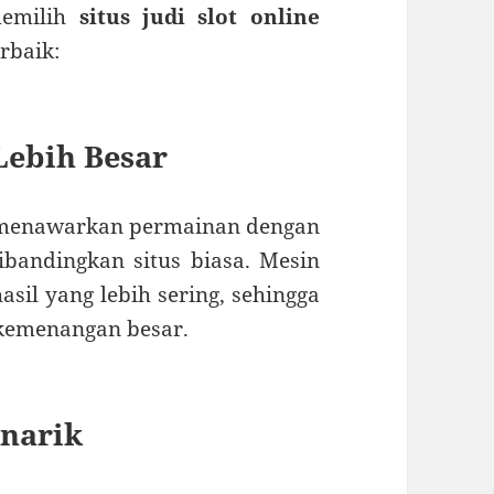
memilih
situs judi slot online
rbaik:
Lebih Besar
 menawarkan permainan dengan
bandingkan situs biasa. Mesin
asil yang lebih sering, sehingga
kemenangan besar.
enarik