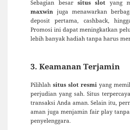
Sebagian besar
situs slot
yang m
maxwin
juga menawarkan berbagai
deposit pertama, cashback, hingga
Promosi ini dapat meningkatkan pe
lebih banyak hadiah tanpa harus me
3. Keamanan Terjamin
Pilihlah
situs slot resmi
yang memili
perjudian yang sah. Situs terperca
transaksi Anda aman. Selain itu, pe
aman juga menjamin fair play tanpa
penyelenggara.