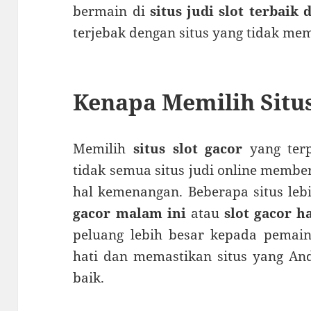
bermain di
situs judi slot terbaik
terjebak dengan situs yang tidak memi
Kenapa Memilih Situs
Memilih
situs slot gacor
yang terp
tidak semua situs judi online memb
hal kemenangan. Beberapa situs le
gacor malam ini
atau
slot gacor ha
peluang lebih besar kepada pemain
hati dan memastikan situs yang And
baik.