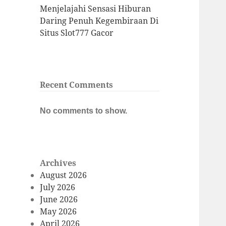
Menjelajahi Sensasi Hiburan
Daring Penuh Kegembiraan Di
Situs Slot777 Gacor
Recent Comments
No comments to show.
Archives
August 2026
July 2026
June 2026
May 2026
April 2026