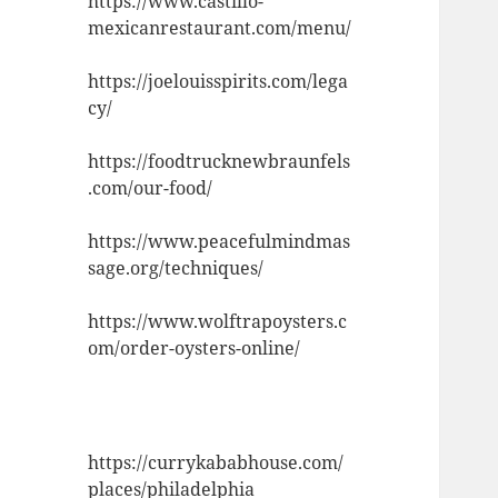
https://www.castillo-
mexicanrestaurant.com/menu/
https://joelouisspirits.com/lega
cy/
https://foodtrucknewbraunfels
.com/our-food/
https://www.peacefulmindmas
sage.org/techniques/
https://www.wolftrapoysters.c
om/order-oysters-online/
https://currykababhouse.com/
places/philadelphia