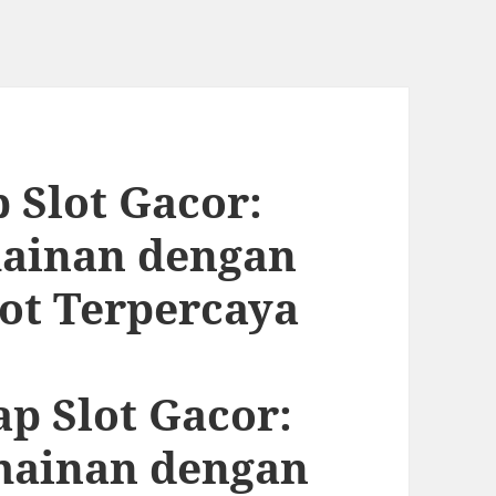
 Slot Gacor:
ainan dengan
lot Terpercaya
p Slot Gacor:
ainan dengan