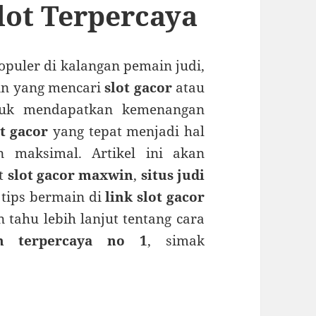
lot Terpercaya
opuler di kalangan pemain judi,
in yang mencari
slot gacor
atau
uk mendapatkan kemenangan
ot gacor
yang tepat menjadi hal
 maksimal. Artikel ini akan
it
slot gacor maxwin
,
situs judi
a tips bermain di
link slot gacor
n tahu lebih lanjut tentang cara
an terpercaya no 1
, simak