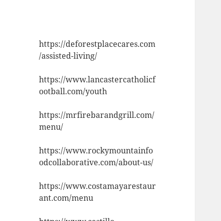
https://deforestplacecares.com
/assisted-living/
https://www.lancastercatholicf
ootball.com/youth
https://mrfirebarandgrill.com/
menu/
https://www.rockymountainfo
odcollaborative.com/about-us/
https://www.costamayarestaur
ant.com/menu