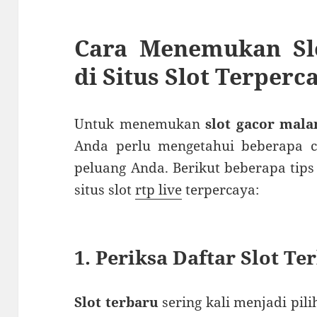
Cara Menemukan Sl
di Situs Slot Terperc
Untuk menemukan
slot gacor mala
Anda perlu mengetahui beberapa 
peluang Anda. Berikut beberapa tip
situs slot
rtp live
terpercaya:
1. Periksa Daftar Slot Te
Slot terbaru
sering kali menjadi pil