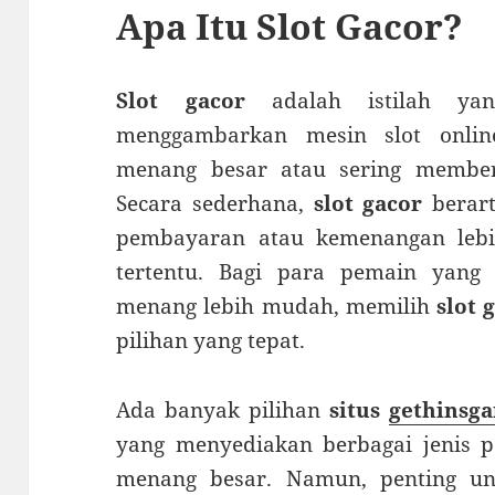
Apa Itu Slot Gacor?
Slot gacor
adalah istilah yan
menggambarkan mesin slot onli
menang besar atau sering member
Secara sederhana,
slot gacor
berart
pembayaran atau kemenangan lebi
tertentu. Bagi para pemain yang
menang lebih mudah, memilih
slot
pilihan yang tepat.
Ada banyak pilihan
situs
gethinsga
yang menyediakan berbagai jenis p
menang besar. Namun, penting u