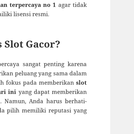
 dan terpercaya no 1
agar tidak
liki lisensi resmi.
 Slot Gacor?
ercaya sangat penting karena
erikan peluang yang sama dalam
bih fokus pada memberikan
slot
ri ini
yang dapat memberikan
. Namun, Anda harus berhati-
a pilih memiliki reputasi yang