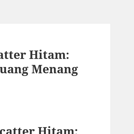
atter Hitam:
luang Menang
catter Hitam: