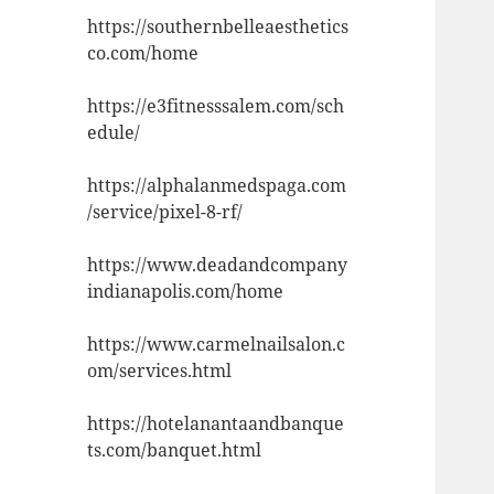
https://southernbelleaesthetics
co.com/home
https://e3fitnesssalem.com/sch
edule/
https://alphalanmedspaga.com
/service/pixel-8-rf/
https://www.deadandcompany
indianapolis.com/home
https://www.carmelnailsalon.c
om/services.html
https://hotelanantaandbanque
ts.com/banquet.html