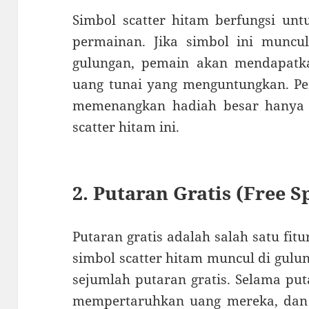
Simbol scatter hitam berfungsi un
permainan. Jika simbol ini muncu
gulungan, pemain akan mendapatka
uang tunai yang menguntungkan. Pe
memenangkan hadiah besar hanya
scatter hitam ini.
2.
Putaran Gratis (Free S
Putaran gratis adalah salah satu fit
simbol scatter hitam muncul di gul
sejumlah putaran gratis. Selama put
mempertaruhkan uang mereka, dan