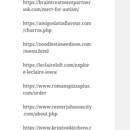
https://braintreatmentpartner
sok.com/mert-for-autism/
https://amigoslatinflavour.com
/churros.php
https://noodlestimeedison.com
/menu.html
https://leclaireloft.com/explor
e-leclaire-iowa/
https://www.romanspizzaplus.
com/order
https://www.centerjohnsoncity
.com/about.php
https://www.kryptonkitchens.c