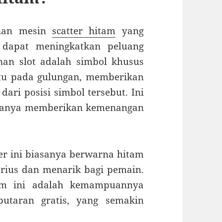
inan mesin
scatter hitam
yang
g dapat meningkatkan peluang
an slot adalah simbol khusus
entu pada gulungan, memberikan
dari posisi simbol tersebut. Ini
 hanya memberikan kemenangan
ter ini biasanya berwarna hitam
rius dan menarik bagi pemain.
tam ini adalah kemampuannya
utaran gratis, yang semakin