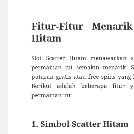
Fitur-Fitur Menari
Hitam
Slot Scatter Hitam menawarkan 
permainan ini semakin menarik. S
putaran gratis atau free spins yang 
Berikut adalah beberapa fitur
permainan ini:
1.
Simbol Scatter Hitam