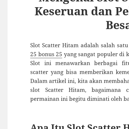
Keseruan dan P
Bes
Slot Scatter Hitam adalah salah sat
25 bonus 25
yang sangat populer di 
Slot ini menawarkan berbagai fi
scatter yang bisa memberikan kem
Dalam artikel ini, kita akan membah
slot Scatter Hitam, bagaimana 
permainan ini begitu diminati oleh b
Apa Itu Slot Scatter