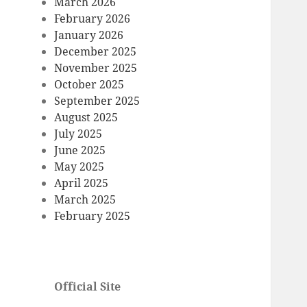
March 2026
February 2026
January 2026
December 2025
November 2025
October 2025
September 2025
August 2025
July 2025
June 2025
May 2025
April 2025
March 2025
February 2025
Official Site