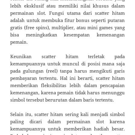
lebih eksklusif atau memiliki nilai khusus dalam
permainan slot. Fungsi utama dari scatter hitam
adalah untuk membuka fitur bonus seperti putaran
gratis (free spins), multiplier, atau mini games yang
bisa meningkatkan kesempatan kemenangan
pemain.
Keunikan scatter hitam terletak pada
kemampuannya untuk muncul di posisi mana saja
pada gulungan (reel) tanpa harus mengikuti garis
pembayaran tertentu. Hal ini berarti, scatter hitam
memberikan fleksibilitas lebih dalam pencapaian
kemenangan, karena pemain tidak harus menunggu
simbol tersebut berurutan dalam baris tertentu.
Selain itu, scatter hitam sering kali menjadi simbol
paling dicari dalam permainan slot karena
kemampuannya untuk memberikan hadiah besar.