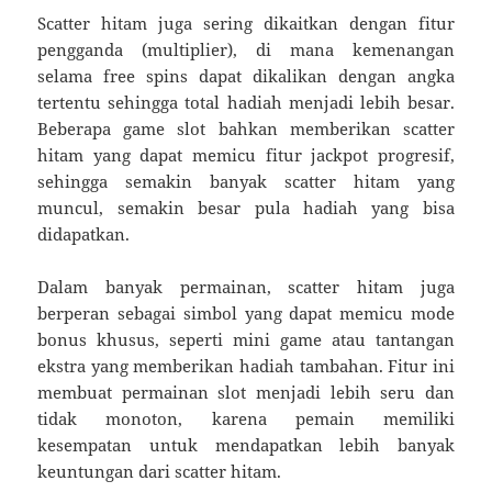
Scatter hitam juga sering dikaitkan dengan fitur
pengganda (multiplier), di mana kemenangan
selama free spins dapat dikalikan dengan angka
tertentu sehingga total hadiah menjadi lebih besar.
Beberapa game slot bahkan memberikan scatter
hitam yang dapat memicu fitur jackpot progresif,
sehingga semakin banyak scatter hitam yang
muncul, semakin besar pula hadiah yang bisa
didapatkan.
Dalam banyak permainan, scatter hitam juga
berperan sebagai simbol yang dapat memicu mode
bonus khusus, seperti mini game atau tantangan
ekstra yang memberikan hadiah tambahan. Fitur ini
membuat permainan slot menjadi lebih seru dan
tidak monoton, karena pemain memiliki
kesempatan untuk mendapatkan lebih banyak
keuntungan dari scatter hitam.