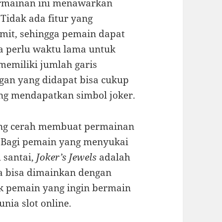
permainan ini menawarkan
idak ada fitur yang
mit, sehingga pemain dapat
a perlu waktu lama untuk
memiliki jumlah garis
an yang didapat bisa cukup
ng mendapatkan simbol joker.
yang cerah membuat permainan
. Bagi pemain yang menyukai
 santai,
Joker’s Jewels
adalah
ga bisa dimainkan dengan
uk pemain yang ingin bermain
nia slot online.