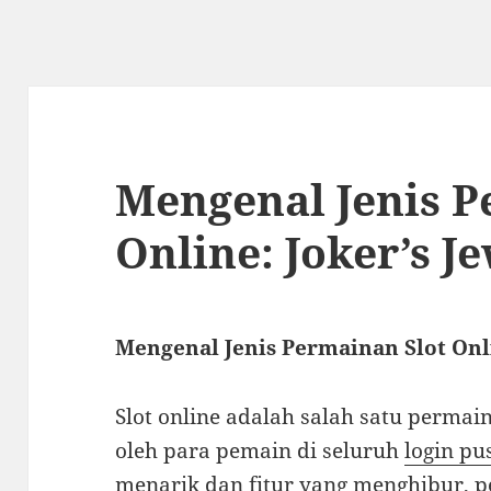
Mengenal Jenis P
Online: Joker’s J
Mengenal Jenis Permainan Slot Onli
Slot online adalah salah satu permai
oleh para pemain di seluruh
login pu
menarik dan fitur yang menghibur, 