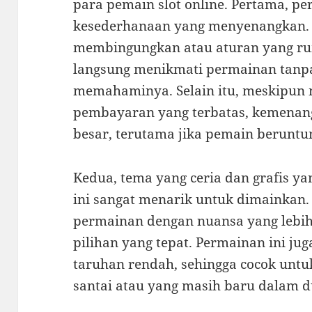
para pemain slot online. Pertama, 
kesederhanaan yang menyenangkan. T
membingungkan atau aturan yang ru
langsung menikmati permainan tanp
memahaminya. Selain itu, meskipun 
pembayaran yang terbatas, kemenang
besar, terutama jika pemain beruntu
Kedua, tema yang ceria dan grafis 
ini sangat menarik untuk dimainkan
permainan dengan nuansa yang lebih
pilihan yang tepat. Permainan ini ju
taruhan rendah, sehingga cocok unt
santai atau yang masih baru dalam du