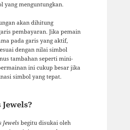
ol yang menguntungkan.
ungan akan dihitung
aris pembayaran. Jika pemain
ma pada garis yang aktif,
suai dengan nilai simbol
onus tambahan seperti mini-
ermainan ini cukup besar jika
asi simbol yang tepat.
 Jewels?
s Jewels
begitu disukai oleh