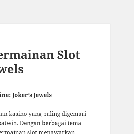
ermainan Slot
ewels
ne: Joker’s Jewels
nan kasino yang paling digemari
satwin
. Dengan berbagai tema
permainan slot menawarkan