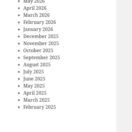
May 2026
April 2026
March 2026
February 2026
January 2026
December 2025
November 2025
October 2025
September 2025
August 2025
July 2025
June 2025
May 2025
April 2025
March 2025
February 2025