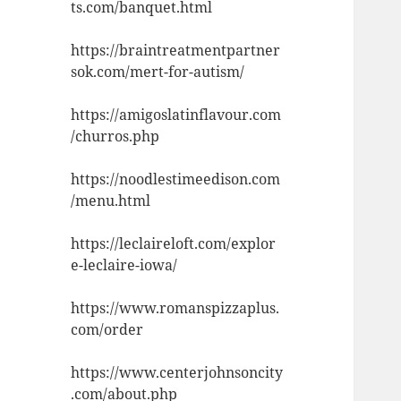
ts.com/banquet.html
https://braintreatmentpartner
sok.com/mert-for-autism/
https://amigoslatinflavour.com
/churros.php
https://noodlestimeedison.com
/menu.html
https://leclaireloft.com/explor
e-leclaire-iowa/
https://www.romanspizzaplus.
com/order
https://www.centerjohnsoncity
.com/about.php