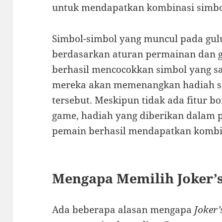
untuk mendapatkan kombinasi simb
Simbol-simbol yang muncul pada gul
berdasarkan aturan permainan dan g
berhasil mencocokkan simbol yang sa
mereka akan memenangkan hadiah se
tersebut. Meskipun tidak ada fitur b
game, hadiah yang diberikan dalam p
pemain berhasil mendapatkan kombin
Mengapa Memilih Joker’s
Ada beberapa alasan mengapa
Joker’