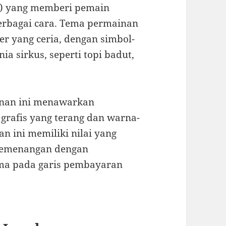
s) yang memberi pemain
rbagai cara. Tema permainan
er yang ceria, dengan simbol-
 sirkus, seperti topi badut,
inan ini menawarkan
rafis yang terang dan warna-
n ini memiliki nilai yang
kemenangan dengan
ma pada garis pembayaran