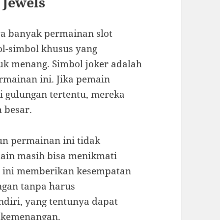
 Jewels
ya banyak permainan slot
l-simbol khusus yang
uk menang. Simbol joker adalah
rmainan ini. Jika pemain
i gulungan tertentu, mereka
 besar.
n permainan ini tidak
main masih bisa menikmati
ur ini memberikan kesempatan
gan tanpa harus
iri, yang tentunya dapat
 kemenangan.