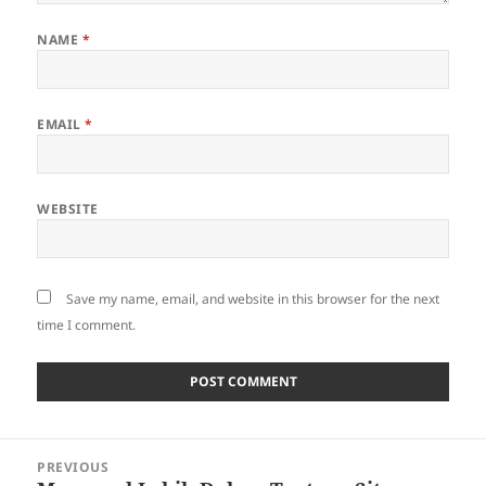
NAME
*
EMAIL
*
WEBSITE
Save my name, email, and website in this browser for the next
time I comment.
Post
PREVIOUS
navigation