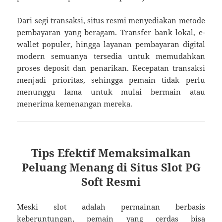
Dari segi transaksi, situs resmi menyediakan metode
pembayaran yang beragam. Transfer bank lokal, e-
wallet populer, hingga layanan pembayaran digital
modern semuanya tersedia untuk memudahkan
proses deposit dan penarikan. Kecepatan transaksi
menjadi prioritas, sehingga pemain tidak perlu
menunggu lama untuk mulai bermain atau
menerima kemenangan mereka.
Tips Efektif Memaksimalkan
Peluang Menang di Situs Slot PG
Soft Resmi
Meski slot adalah permainan berbasis
keberuntungan, pemain yang cerdas bisa