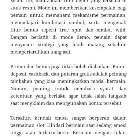
Selain itu, manfaatkan fitur demo yang tersedia di
situs resmi. Mode ini memberikan kesempatan bagi
pemain untuk memahami mekanisme permainan,
mempelajari kombinasi simbol, serta mengenali
fitur bonus seperti free spin dan simbol wild.
Dengan berlatih di mode demo, pemain dapat
menyusun strategi yang lebih matang sebelum
mempertaruhkan uang asli.
Promo dan bonus juga tidak boleh diabaikan. Bonus
deposit, cashback, dan putaran gratis adalah peluang
tambahan yang bisa meningkatkan modal bermain.
Namun, penting untuk membaca syarat dan
ketentuan yang berlaku agar tidak salah langkah
saat mengklaim dan menggunakan bonus tersebut.
Terakhir, kendali emosi sangat berperan dalam
permainan slot. Hindari bermain saat sedang emosi
tinggi atau terburu-buru. Bermain dengan fokus