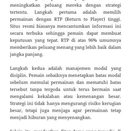
meningkatkan peluang mereka dengan strategi
tertentu. Langkah pertama adalah memilih
permainan dengan RTP (Return to Player) tinggi.
Situs resmi biasanya mencantumkan informasi ini
secara terbuka sehingga pemain dapat membuat
keputusan yang tepat. RTP di atas 96% umumnya
memberikan peluang menang yang lebih baik dalam
jangka panjang.
Langkah kedua adalah manajemen modal yang
disiplin. Pemain sebaiknya menetapkan batas modal
sebelum memulai permainan dan mematuhi batas
tersebut tanpa tergoda untuk terus bermain saat
mengalami kekalahan atau kemenangan besar.
Strategi ini tidak hanya mengurangi risiko kerugian
besar, tetapi juga menjaga agar permainan tetap
menjadi hiburan yang menyenangkan.