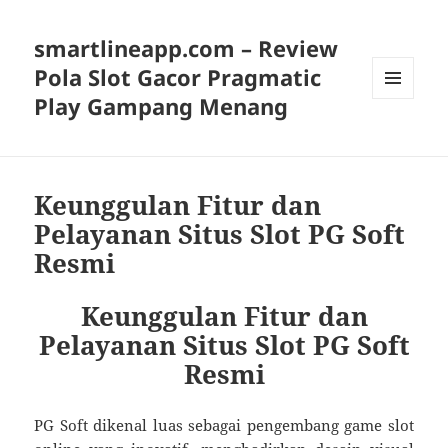
smartlineapp.com – Review
Pola Slot Gacor Pragmatic
Play Gampang Menang
MENU
AND
WIDGETS
Keunggulan Fitur dan
Pelayanan Situs Slot PG Soft
Resmi
Keunggulan Fitur dan
Pelayanan Situs Slot PG Soft
Resmi
PG Soft dikenal luas sebagai pengembang game slot