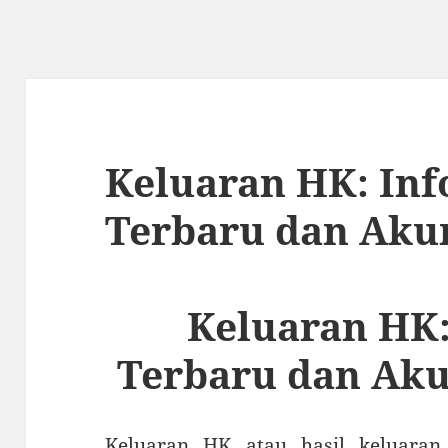
Keluaran HK: Inf
Terbaru dan Aku
Keluaran HK:
Terbaru dan Ak
Keluaran HK atau hasil keluar