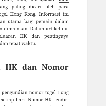
ang paling dicari oleh para
ogel Hong Kong. Informasi ini
cuan utama bagi pemain dalam
dimainkan. Dalam artikel ini,
eluaran HK dan pentingnya
dan tepat waktu.
an HK dan Nomor
i pengundian nomor togel Hong
setiap hari. Nomor HK sendiri