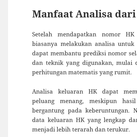
Manfaat Analisa dar
Setelah mendapatkan nomor HK 
biasanya melakukan analisa untuk 
dapat membantu prediksi nomor sel
dan teknik yang digunakan, mulai d
perhitungan matematis yang rumit.
Analisa keluaran HK dapat mem
peluang menang, meskipun hasil
bergantung pada keberuntungan.
data keluaran HK yang lengkap dan
menjadi lebih terarah dan terukur.