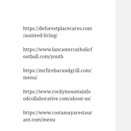
https://deforestplacecares.com
/assisted-living/
https://www.lancastercatholicf
ootball.com/youth
https://mrfirebarandgrill.com/
menu/
https://www.rockymountainfo
odcollaborative.com/about-us/
https://www.costamayarestaur
ant.com/menu