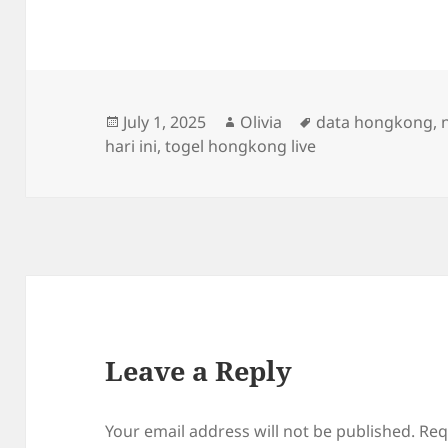
Posted
Author
Tags
July 1, 2025
Olivia
data hongkong
,
on
hari ini
,
togel hongkong live
Leave a Reply
Your email address will not be published.
Req