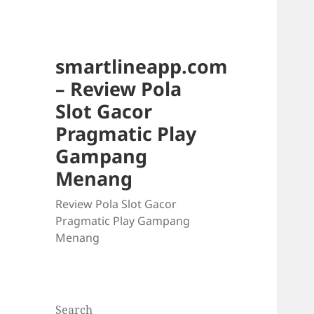
smartlineapp.com
– Review Pola
Slot Gacor
Pragmatic Play
Gampang
Menang
Review Pola Slot Gacor
Pragmatic Play Gampang
Menang
Search