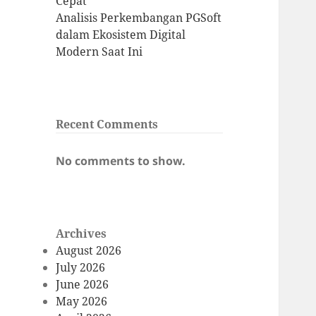
Cepat
Analisis Perkembangan PGSoft
dalam Ekosistem Digital
Modern Saat Ini
Recent Comments
No comments to show.
Archives
August 2026
July 2026
June 2026
May 2026