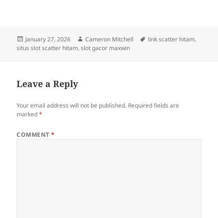
Posted
Author
Tags
January 27, 2026
Cameron Mitchell
link scatter hitam
,
on
situs slot scatter hitam
,
slot gacor maxwin
Leave a Reply
Your email address will not be published.
Required fields are
marked
*
COMMENT
*