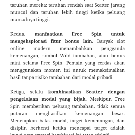
taruhan mereka: taruhan rendah saat Scatter jarang
muncul dan taruhan lebih tinggi ketika peluang
munculnya tinggi.
Kedua,
manfaatkan Free Spin untuk
mengeksplorasi fitur bonus lain
. Banyak slot
online modern menambahkan pengganda
kemenangan, simbol Wild tambahan, atau bonus
mini selama Free Spin. Pemain yang cerdas akan
menggunakan momen ini untuk memaksimalkan
hasil tanpa risiko tambahan dari modal pribadi.
Ketiga, selalu
kombinasikan Scatter dengan
pengelolaan modal yang bijak
. Meskipun Free
Spin memberikan peluang tambahan, tidak semua
putaran menghasilkan kemenangan besar.
Menetapkan batas modal, target kemenangan, dan
disiplin berhenti ketika mencapai target adalah